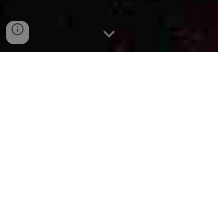
Projetos Relativos ao Ateliê
ECardosoArte
A Materialização dos Sonhos Alcançada por
Intermédio de Muito Trabalho
Quase três décadas de trabalho dedicado aos afazeres e aprendizados
artísticos, certamente não seria muito diferente de um resultado que
culminaria em uma bela colheita, mesmo com todos os desafios e percalços
dos caminhos trilhados em distintos períodos por inúmeras paragens. Alguns
projetos nasceram há muitos anos atrás na cabeça de um artista, que como
quase todos, sonhador, e que por intermédio de algumas parcerias e