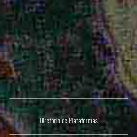
___________________________________________
________
"
Diretório de Plataformas
"
___________________________________________