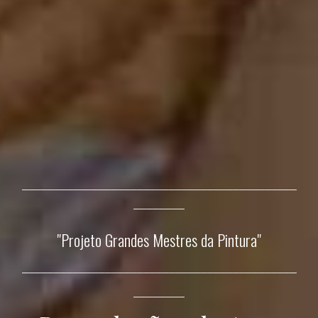
___________________________________________
________
"
Projeto Grandes Mestres da Pintura
"
___________________________________________
________