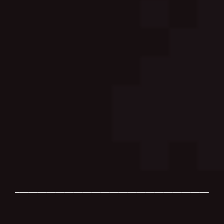
___________________________________________
________