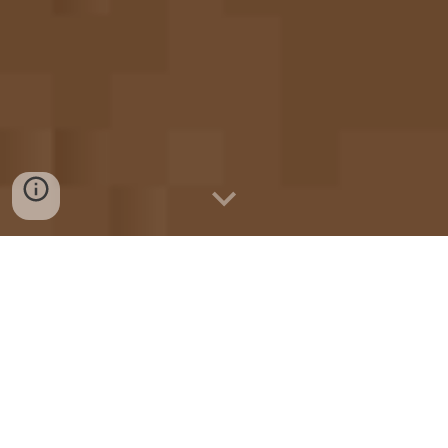
O Bom Gosto Nasce do Bom
Senso da Ousadia
Compartilhe Conosco as Suas Ideias e Descubra
Infinitas e Novas Possibilidades