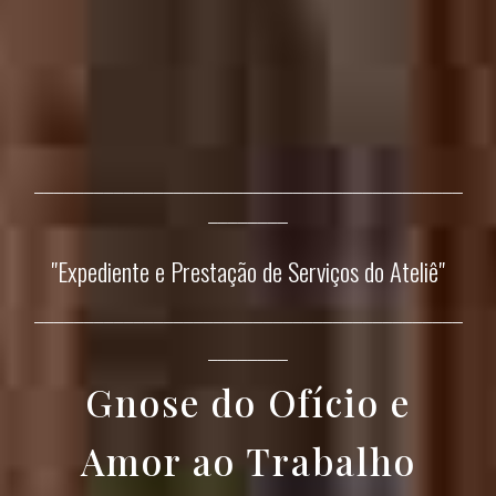
___________________________________________
________
"
Expediente e Prestação de Serviços do Ateliê
"
___________________________________________
________
Gnose do Ofício e
Amor ao Trabalho